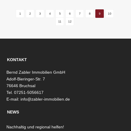
1
2
3
4
5
6
7
8
9
10
11
12
KONTAKT
Bernd Zabler Immobilien GmbH
Adolf-Bieringer-Str. 7
76646 Bruchsal
Tel. 07251-5056617
E-mail:
info@zabler-immobilien.de
NEWS
Nachhaltig und regional helfen!