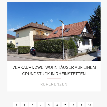
VERKAUFT: ZWEI WOHNHÄUSER AUF EINEM
GRUNDSTÜCK IN RHEINSTETTEN
REFERENZEN
1
2
3
4
5
6
7
8
9
10