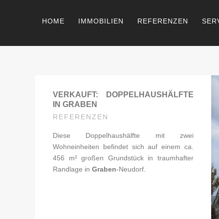
HOME
IMMOBILIEN
REFERENZEN
SER
VERKAUFT: DOPPELHAUSHÄLFTE
IN GRABEN
REFERENZEN
Diese Doppelhaushälfte mit zwei
Wohneinheiten befindet sich auf einem ca.
456 m² großen Grundstück in traumhafter
Randlage in
Graben
-Neudorf.