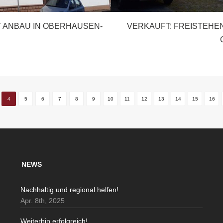
T ANBAU IN OBERHAUSEN-
VERKAUFT: FREISTEHEN
4
5
6
7
8
9
10
11
12
13
14
15
16
NEWS
Nachhaltig und regional helfen!
Apr. 8th, 2025
Weiterhin erfolgreich!