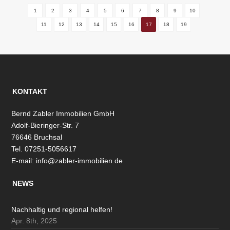
1
2
3
4
5
6
7
8
9
10
11
12
13
14
15
16
17
18
19
KONTAKT
Bernd Zabler Immobilien GmbH
Adolf-Bieringer-Str. 7
76646 Bruchsal
Tel. 07251-5056617
E-mail:
info@zabler-immobilien.de
NEWS
Nachhaltig und regional helfen!
Apr. 8th, 2025